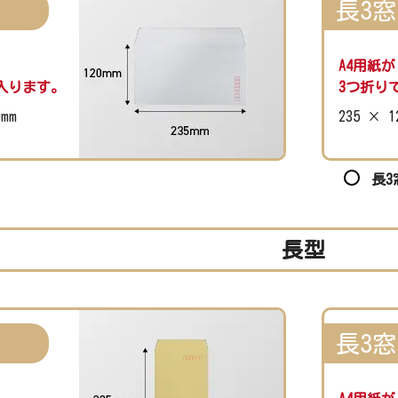
長3窓
A4用紙が
入ります。
3つ折り
0mm
235 × 1
長3
長型
長3窓