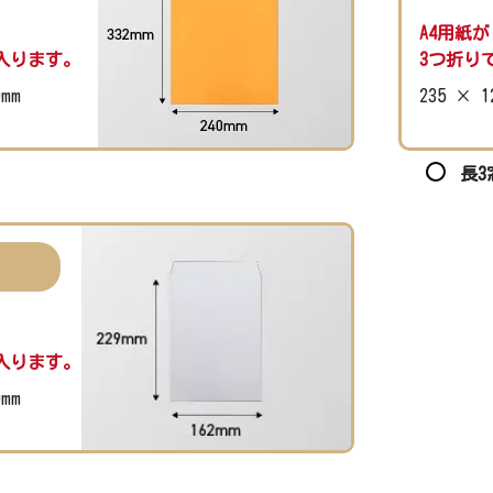
A4用紙が
入ります。
3つ折り
0mm
235 × 1
長3
入ります。
0mm