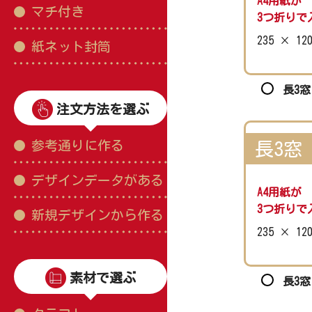
A4用紙が
マチ付き
3つ折りで
235 × 12
紙ネット封筒
長3窓
注文方法を選ぶ
参考通りに作る
長3窓
デザインデータがある
A4用紙が
3つ折りで
新規デザインから作る
235 × 12
素材で選ぶ
長3窓