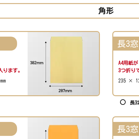
角形
長3窓
A4用紙が
入ります。
3つ折り
0mm
235 × 1
長3
長3窓