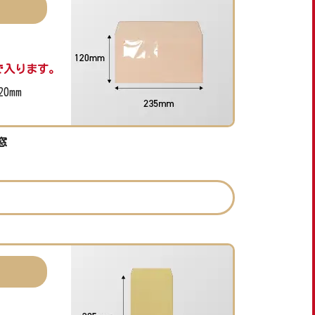
で入ります。
20mm
窓