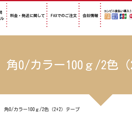
問
料金・発送に関して
FAXでのご注文
会社情報
アル
角0/カラー100ｇ/2色
>
角0/カラー100ｇ/2色（2+2）テープ