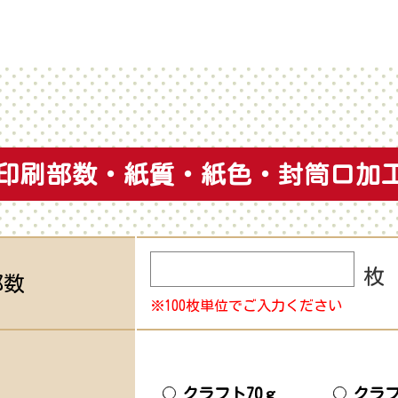
印刷部数・紙質・紙色・
封筒口加
枚
部数
※100枚単位でご入力ください
クラフト70ｇ
クラフ