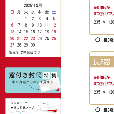
2026年9月
A4用紙が
日
月
火
水
木
金
土
3つ折りで
1
2
3
4
5
235 × 12
6
7
8
9
10
11
12
13
14
15
16
17
18
19
20
21
22
23
24
25
26
長3窓
27
28
29
30
※赤字は休業日です
長3窓
A4用紙が
3つ折りで
235 × 12
長3窓