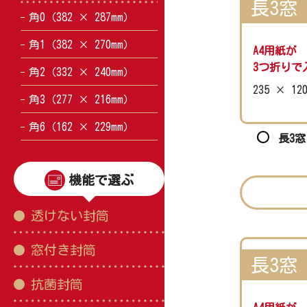
長3窓
角0（382 × 287mm）
角1（382 × 270mm）
A4用紙が
3つ折りで
角2（332 × 240mm）
235 × 12
角3（277 × 216mm）
角6（162 × 229mm）
長3窓
機能で選ぶ
透けない封筒
窓付き封筒
長3窓
抗菌封筒