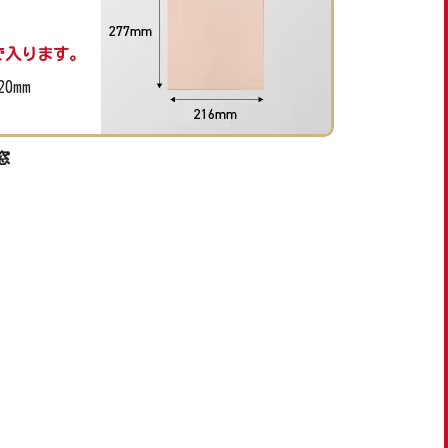
で入ります。
20mm
窓