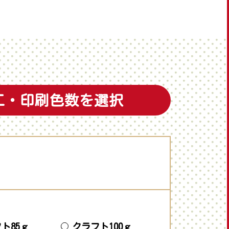
工・印刷色数を選択
ト85ｇ
クラフト100ｇ