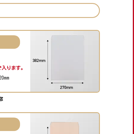
で入ります。
20mm
窓