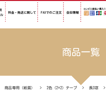
問
料金・発送に関して
FAXでのご注文
会社情報
アル
商品一覧
>
商品専用（紙質）
>
2色（2+2）テープ
>
長3窓