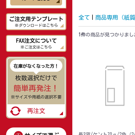
全て
|
商品専用（紙
ご注文用テンプレート
※ダウンロードはこちら
1件
の商品が見つかりまし
FAX注文について
※ご注文はこちら
在庫がなくなった方！
枚数選択だけで
簡単再発注！
※サイズや用紙の選択不要
再注文
長3窓/ケント70ｇ/2色（2