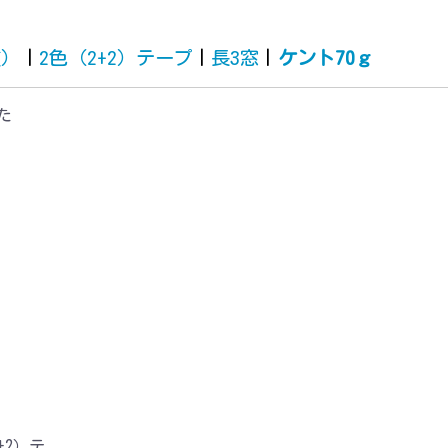
質）
|
2色（2+2）テープ
|
長3窓
|
ケント70ｇ
た
+2）テ