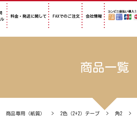
問
料金・発送に関して
FAXでのご注文
会社情報
アル
商品一覧
>
商品専用（紙質）
>
2色（2+2）テープ
>
角2
>