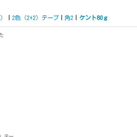
質）
|
2色（2+2）テープ
|
角2
|
ケント80ｇ
た
2）テー