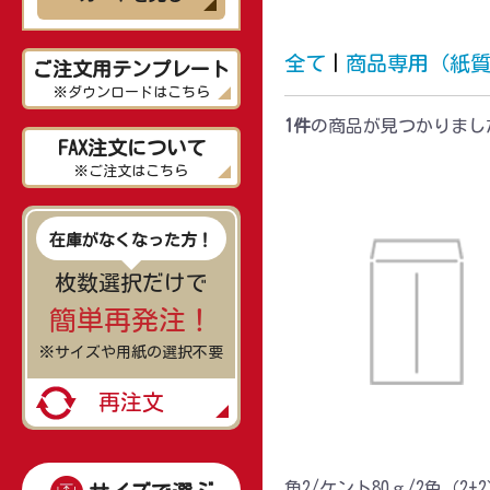
全て
|
商品専用（紙
ご注文用テンプレート
※ダウンロードはこちら
1件
の商品が見つかりまし
FAX注文について
※ご注文はこちら
在庫がなくなった方！
枚数選択だけで
簡単再発注！
※サイズや用紙の選択不要
再注文
角2/ケント80ｇ/2色（2+