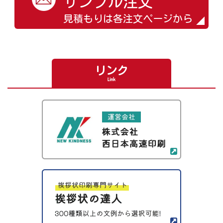
サンプル注文
見積もりは各注文ページから
リンク
Link