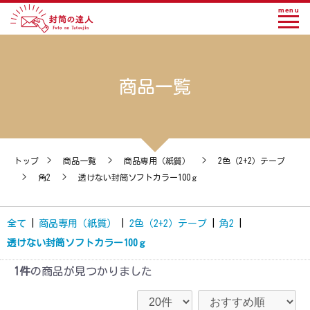
menu
商品一覧
トップ
>
商品一覧
>
商品専用（紙質）
>
2色（2+2）テープ
>
角2
>
透けない封筒ソフトカラー100ｇ
全て
|
商品専用（紙質）
|
2色（2+2）テープ
|
角2
|
透けない封筒ソフトカラー100ｇ
1件
の商品が見つかりました