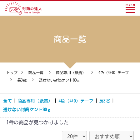
menu
商品一覧
トップ
>
商品一覧
>
商品専用（紙質）
>
4色（4+0）テープ
>
長3窓
>
透けない封筒ケント80ｇ
全て
|
商品専用（紙質）
|
4色（4+0）テープ
|
長3窓
|
透けない封筒ケント80ｇ
1件
の商品が見つかりました