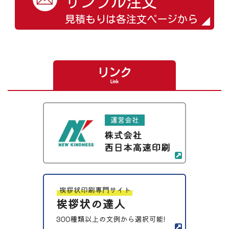
サンプル注文
見積もりは各注文ページから
リンク
Link