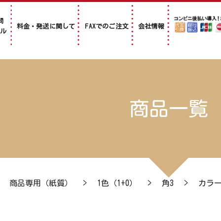
問
料金・発送に関して
FAXでのご注文
会社情報
アル
商品一覧
>
商品専用（紙質）
>
1色（1+0）
>
角3
>
カラー