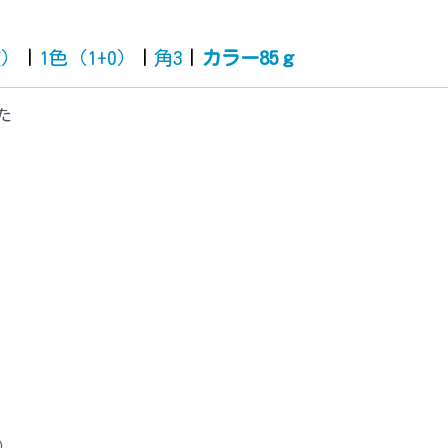
質）
|
1色（1+0）
|
角3
|
カラー85ｇ
た
0）