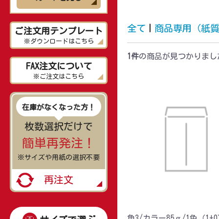
全て
|
商品専用（紙
ご注文用テンプレート
※ダウンロードはこちら
1件
の商品が見つかりまし
FAX注文について
※ご注文はこちら
在庫がなくなった方！
枚数選択だけで
簡単再発注！
※サイズや用紙の選択不要
再注文
角3/カラー85ｇ/1色（1+