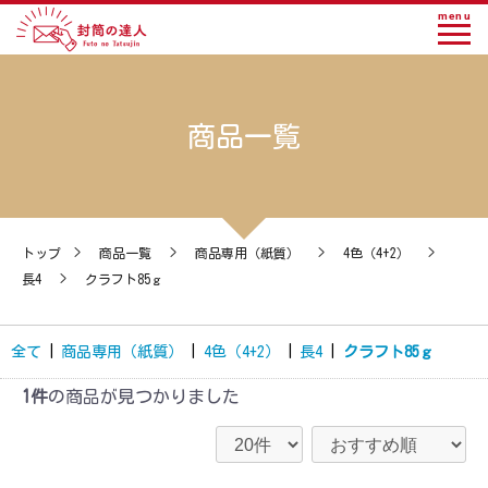
menu
商品一覧
トップ
>
商品一覧
>
商品専用（紙質）
>
4色（4+2）
>
長4
>
クラフト85ｇ
全て
|
商品専用（紙質）
|
4色（4+2）
|
長4
|
クラフト85ｇ
1件
の商品が見つかりました