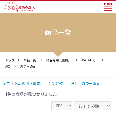
menu
商品一覧
トップ
>
商品一覧
>
商品専用（紙質）
>
4色（4+2）
>
角2
>
カラー85ｇ
全て
|
商品専用（紙質）
|
4色（4+2）
|
角2
|
カラー85ｇ
1件
の商品が見つかりました