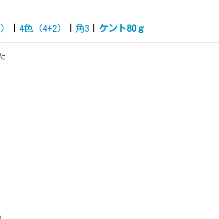
質）
|
4色（4+2）
|
角3
|
ケント80ｇ
た
2）