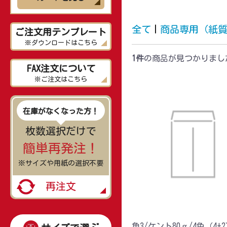
全て
|
商品専用（紙
ご注文用テンプレート
※ダウンロードはこちら
1件
の商品が見つかりまし
FAX注文について
※ご注文はこちら
在庫がなくなった方！
枚数選択だけで
簡単再発注！
※サイズや用紙の選択不要
再注文
角3/ケント80ｇ/4色（4+