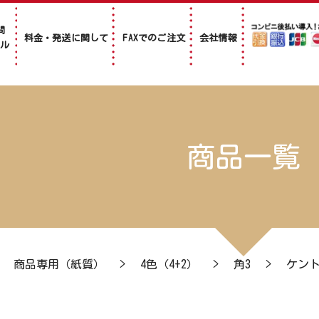
問
料金・発送に関して
FAXでのご注文
会社情報
アル
商品一覧
>
商品専用（紙質）
>
4色（4+2）
>
角3
>
ケント