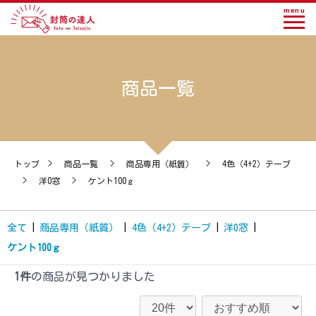
menu
商品一覧
トップ
>
商品一覧
>
商品専用（紙質）
>
4色（4+2）テープ
>
洋0窓
>
ケント100ｇ
全て
|
商品専用（紙質）
|
4色（4+2）テープ
|
洋0窓
|
ケント100ｇ
1件
の商品が見つかりました