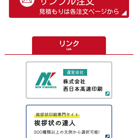
サンプル注文
見積もりは各注文ページから
リンク
Link