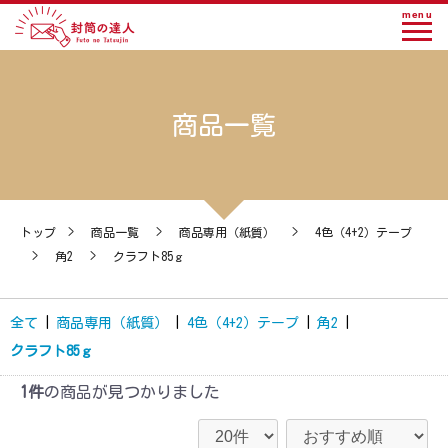
menu
商品一覧
トップ
>
商品一覧
>
商品専用（紙質）
>
4色（4+2）テープ
>
角2
>
クラフト85ｇ
全て
|
商品専用（紙質）
|
4色（4+2）テープ
|
角2
|
クラフト85ｇ
1件
の商品が見つかりました