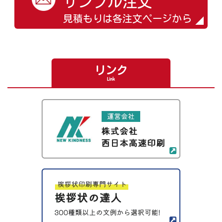
サンプル注文
見積もりは各注文ページから
リンク
Link