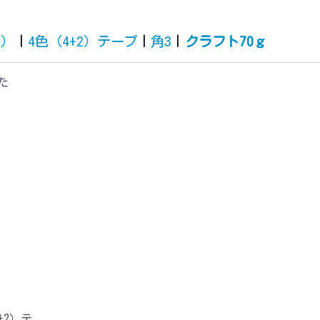
質）
|
4色（4+2）テープ
|
角3
|
クラフト70ｇ
た
+2）テ