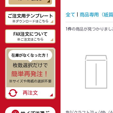
全て
|
商品専用（紙
ご注文用テンプレート
※ダウンロードはこちら
1件
の商品が見つかりまし
FAX注文について
※ご注文はこちら
在庫がなくなった方！
枚数選択だけで
簡単再発注！
※サイズや用紙の選択不要
再注文
角3/クラフト70ｇ/4色（4