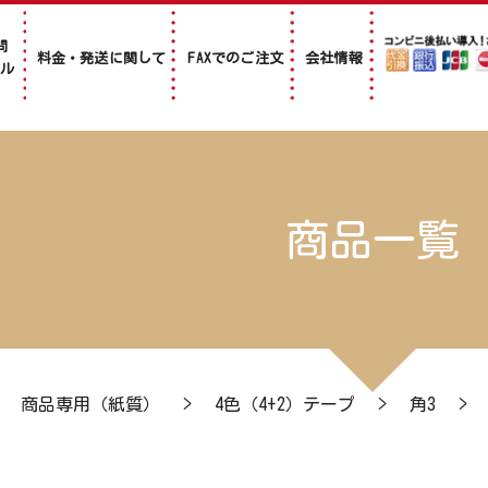
問
料金・発送に関して
FAXでのご注文
会社情報
アル
商品一覧
>
商品専用（紙質）
>
4色（4+2）テープ
>
角3
>