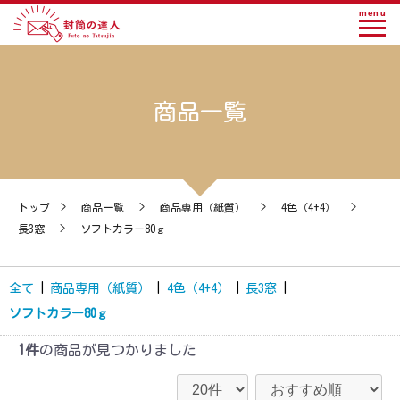
menu
商品一覧
トップ
>
商品一覧
>
商品専用（紙質）
>
4色（4+4）
>
長3窓
>
ソフトカラー80ｇ
全て
|
商品専用（紙質）
|
4色（4+4）
|
長3窓
|
ソフトカラー80ｇ
1件
の商品が見つかりました