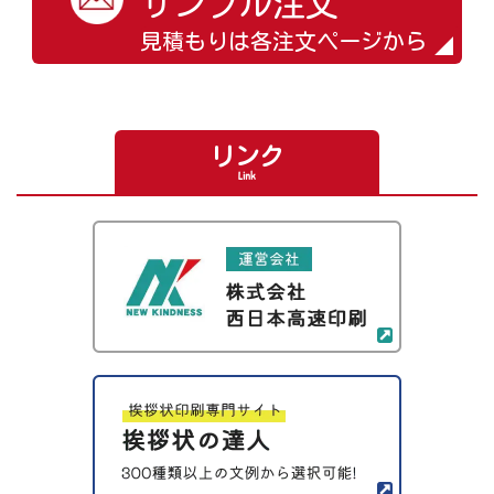
サンプル注文
見積もりは各注文ページから
リンク
Link