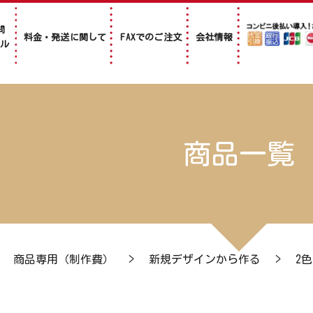
問
料金・発送に関して
FAXでのご注文
会社情報
アル
商品一覧
>
商品専用（制作費）
>
新規デザインから作る
>
2