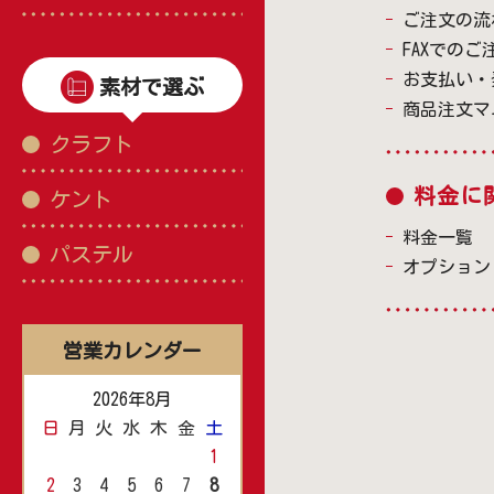
ご注文の流
FAXでのご
お支払い・
素材で選ぶ
商品注文マ
クラフト
料金に
ケント
料金一覧
パステル
オプション
営業カレンダー
2026年8月
日
月
火
水
木
金
土
1
2
3
4
5
6
7
8