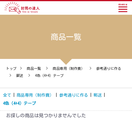
menu
商品一覧
トップ
>
商品一覧
>
商品専用（制作費）
>
参考通りに作る
>
郵送
>
4色（4+4）テープ
全て
|
商品専用（制作費）
|
参考通りに作る
|
郵送
|
4色（4+4）テープ
お探しの商品は見つかりませんでした