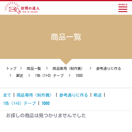
menu
商品一覧
トップ
>
商品一覧
>
商品専用（制作費）
>
参考通りに作る
>
郵送
>
1色（1+0）テープ
>
1000
全て
|
商品専用（制作費）
|
参考通りに作る
|
郵送
|
1色（1+0）テープ
|
1000
お探しの商品は見つかりませんでした