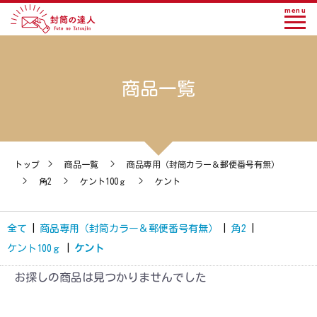
menu
商品一覧
トップ
>
商品一覧
>
商品専用（封筒カラー＆郵便番号有無）
>
角2
>
ケント100ｇ
>
ケント
全て
|
商品専用（封筒カラー＆郵便番号有無）
|
角2
|
ケント100ｇ
|
ケント
お探しの商品は見つかりませんでした