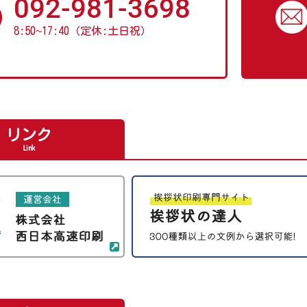
092-981-3698
8:50
~
17:40（定休:土日祝）
リンク
Link