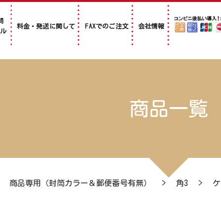
問
料金・発送に関して
FAXでのご注文
会社情報
アル
商品一覧
>
商品専用（封筒カラー＆郵便番号有無）
>
角3
>
ケ