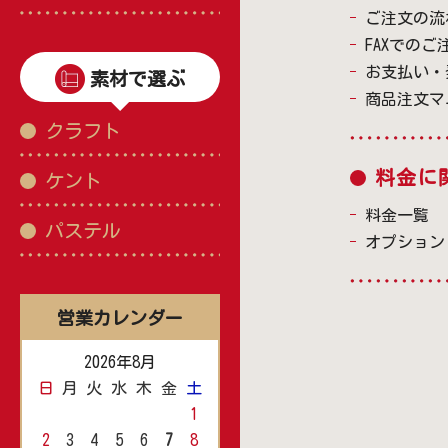
ご注文の流
FAXでのご
お支払い・
素材で選ぶ
商品注文マ
クラフト
料金に
ケント
料金一覧
パステル
オプション
営業カレンダー
2026年8月
日
月
火
水
木
金
土
1
2
3
4
5
6
7
8