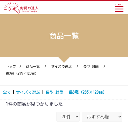
menu
商品一覧
トップ
>
商品一覧
>
サイズで選ぶ
>
長型 封筒
>
長3窓（235×120mm）
全て
|
サイズで選ぶ
|
長型 封筒
|
長3窓（235×120mm）
1件
の商品が見つかりました