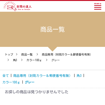
menu
商品一覧
トップ
>
商品一覧
>
商品専用（封筒カラー＆郵便番号有無）
>
角3
>
カラー100ｇ
>
グレー
全て
|
商品専用（封筒カラー＆郵便番号有無）
|
角3
|
カラー100ｇ
|
グレー
お探しの商品は見つかりませんでした