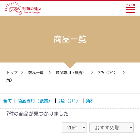
menu
商品一覧
トップ
>
商品一覧
>
商品専用（紙質）
>
2色（2+1）
>
角3
全て
|
商品専用（紙質）
|
2色（2+1）
|
角3
7件
の商品が見つかりました