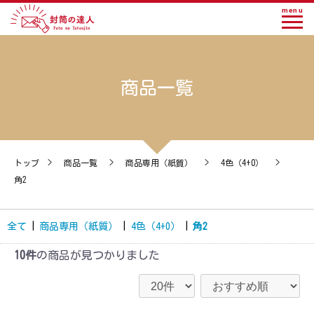
menu
商品一覧
トップ
>
商品一覧
>
商品専用（紙質）
>
4色（4+0）
>
角2
全て
|
商品専用（紙質）
|
4色（4+0）
|
角2
10件
の商品が見つかりました