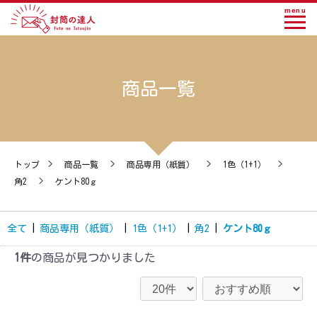
menu
商品一覧
トップ
>
商品一覧
>
商品専用（紙質）
>
1色（1+1）
>
角2
>
ケント80ｇ
全て
|
商品専用（紙質）
|
1色（1+1）
|
角2
|
ケント80ｇ
1件
の商品が見つかりました