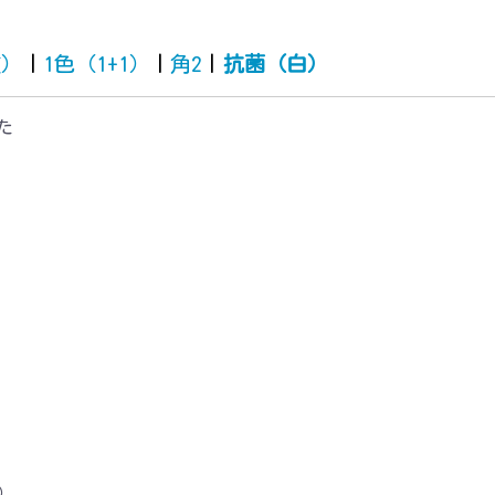
質）
|
1色（1+1）
|
角2
|
抗菌（白）
た
1）