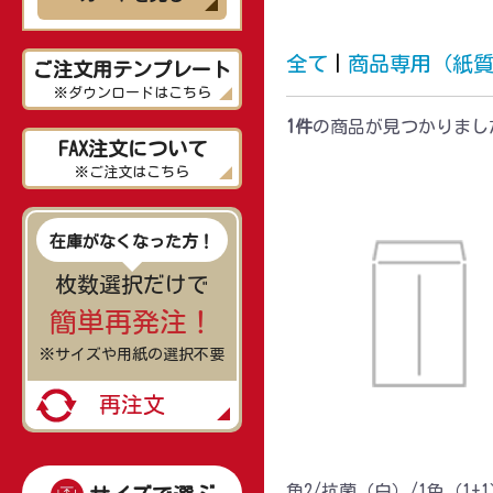
全て
|
商品専用（紙
ご注文用テンプレート
※ダウンロードはこちら
1件
の商品が見つかりまし
FAX注文について
※ご注文はこちら
在庫がなくなった方！
枚数選択だけで
簡単再発注！
※サイズや用紙の選択不要
再注文
角2/抗菌（白）/1色（1+