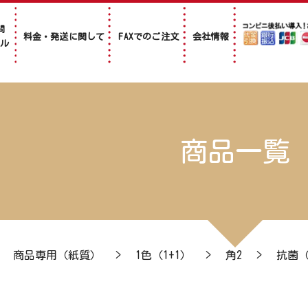
問
料金・発送に関して
FAXでのご注文
会社情報
アル
商品一覧
>
商品専用（紙質）
>
1色（1+1）
>
角2
>
抗菌