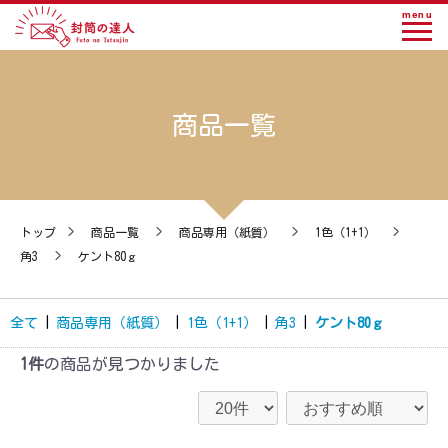
menu
商品一覧
トップ
>
商品一覧
>
商品専用（紙質）
>
1色（1+1）
>
角3
>
ケント80ｇ
全て
|
商品専用（紙質）
|
1色（1+1）
|
角3
|
ケント80ｇ
1件
の商品が見つかりました