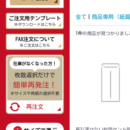
全て
|
商品専用（紙
ご注文用テンプレート
※ダウンロードはこちら
1件
の商品が見つかりまし
FAX注文について
※ご注文はこちら
在庫がなくなった方！
枚数選択だけで
簡単再発注！
※サイズや用紙の選択不要
再注文
長3/透けない封筒ケント80