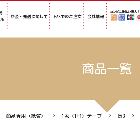
問
料金・発送に関して
FAXでのご注文
会社情報
アル
商品一覧
>
商品専用（紙質）
>
1色（1+1）テープ
>
長3
>