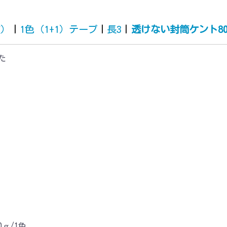
質）
|
1色（1+1）テープ
|
長3
|
透けない封筒ケント8
た
ｇ/1色