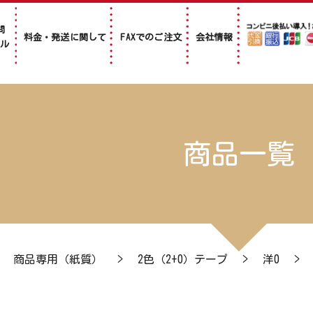
問
料金・発送に関して
FAXでのご注文
会社情報
アル
商品一覧
>
商品専用（紙質）
>
2色（2+0）テープ
>
洋0
>