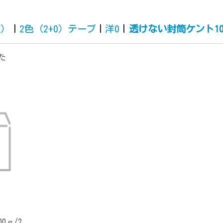
質）
|
2色（2+0）テープ
|
洋0
|
透けない封筒ケント10
た
0ｇ/2