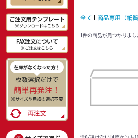
全て
|
商品専用（紙
ご注文用テンプレート
※ダウンロードはこちら
1件
の商品が見つかりまし
FAX注文について
※ご注文はこちら
在庫がなくなった方！
枚数選択だけで
簡単再発注！
※サイズや用紙の選択不要
再注文
洋0/透けない封筒ケント10