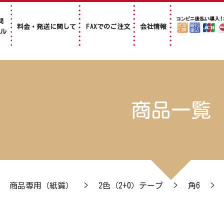
問
料金・発送に関して
FAXでのご注文
会社情報
アル
商品一覧
>
商品専用（紙質）
>
2色（2+0）テープ
>
角6
>