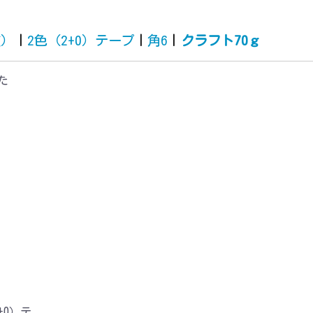
質）
|
2色（2+0）テープ
|
角6
|
クラフト70ｇ
た
+0）テ