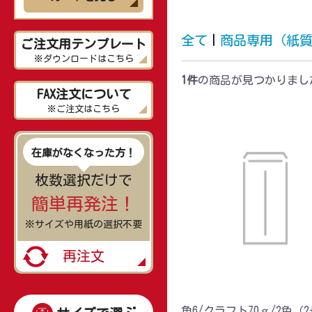
全て
|
商品専用（紙
ご注文用テンプレート
※ダウンロードはこちら
1件
の商品が見つかりまし
FAX注文について
※ご注文はこちら
在庫がなくなった方！
枚数選択だけで
簡単再発注！
※サイズや用紙の選択不要
再注文
角6/クラフト70ｇ/2色（2