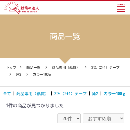
menu
商品一覧
トップ
>
商品一覧
>
商品専用（紙質）
>
2色（2+1）テープ
>
角2
>
カラー100ｇ
全て
|
商品専用（紙質）
|
2色（2+1）テープ
|
角2
|
カラー100ｇ
1件
の商品が見つかりました