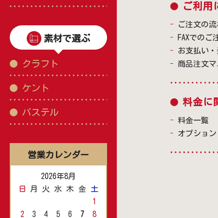
ご利用
ご注文の流
素材で選ぶ
FAXでのご
お支払い・
クラフト
商品注文マ
ケント
料金に
パステル
料金一覧
オプション
営業カレンダー
2026年8月
日
月
火
水
木
金
土
1
2
3
4
5
6
7
8