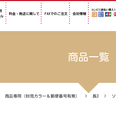
問
料金・発送に関して
FAXでのご注文
会社情報
アル
商品一覧
>
商品専用（封筒カラー＆郵便番号有無）
>
長3
>
ソ